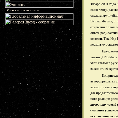
январе 2001 года 
свою лепту, расск
сделала крупнейши
Энрико Ферми, опу
открытии в этом о
опыте радиоактив
осколки. Так, Ида
несколько осколко
Предложен
химии [I. Noddack
этой статьи в рус
важности её кратк
Из привед
автор, предлагая 
важность мотивиро
для предлагаемого
пока реакции расщ
того, что новый 
считать установ
исключения, не о