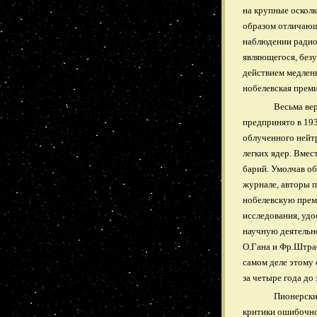
на крупные осколк
образом отличающ
наблюдении радио
являющегося, без
действием медленн
нобелевская преми
Весьма ве
предпринято в 19
облученного нейт
легких ядер. Вме
барий. Умолчав об
журнале
,
авторы п
нобелевскую прем
исследования, удо
научную деятельно
О.Гана и Фр.Штра
самом деле этому 
за четыре года до
Пионерски
критики ошибочно