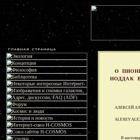
О ПИОН
НОДДАК 
АЛЕКСЕЙ А
ALEXEY ALE
В настояще