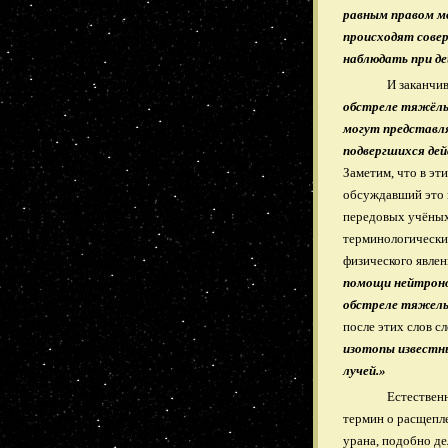
равным правом м
происходят совер
наблюдать при де
И заканчи
обстреле тяжёлы
могут представля
подвергшихся дей
Заметим, что в эт
обсуждавший это н
передовых учёных
терминологически
физического явлен
помощи нейтрон
обстреле тяжелы
после этих слов с
изотопы известны
лучей.»
Естествен
термин о расщепле
урана, подобно де